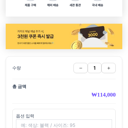
−
+
수량
총 금액
₩
114,000
옵션 입력