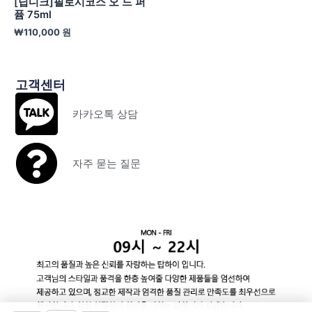
[딥디크]필로시코스 오 드 퍼
퓸 75ml
₩
110,000
원
고객센터
카카오톡 상담
자주 묻는 질문