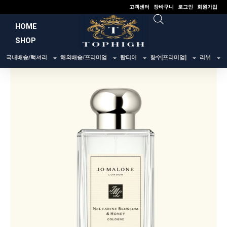
콘
고객센터
장바구니
로그인
회원가입
텐
HOME
츠
SHOP
로
건
국내배송/럭셔리
해외배송/프리미엄
탑티어
향수[프리미엄]
리뷰
너
뛰
기