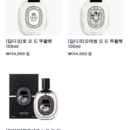
[딥디크]로 오 드 뚜왈렛
[딥디크]오데썽 오 드 뚜왈렛
100ml
100ml
₩
114,000
원
₩
114,000
원