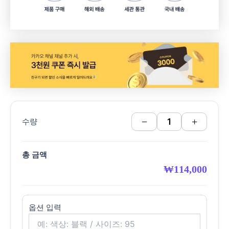
−
+
수량
총 금액
₩
114,000
옵션 입력