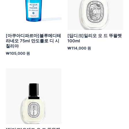
[아쿠아디파르마]블루메디테
[딥디크]일리오 오 드 뚜왈렛
라네오 75ml 만도를로 디 시
100ml
칠리아
₩
114,000
원
₩
105,000
원