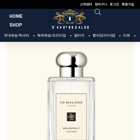
콘
고객센터
장바구니
로그인
회원가입
텐
HOME
츠
SHOP
로
건
국내배송/럭셔리
해외배송/프리미엄
탑티어
향수[프리미엄]
리뷰
너
뛰
기