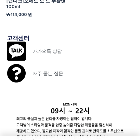
[딥디크]오에도 오 드 뚜왈렛
100ml
₩
114,000
원
고객센터
카카오톡 상담
자주 묻는 질문