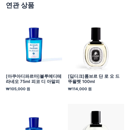
연관 상품
[아쿠아디파르마]블루메디테
[딥디크]롬브르 단 로 오 드
라네오 75ml 피코 디 아말피
뚜왈렛 100ml
₩
105,000
원
₩
114,000
원