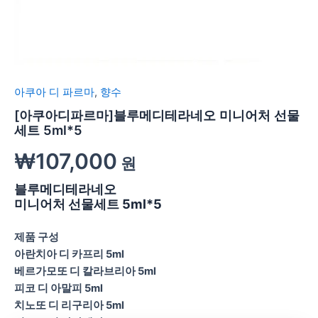
아쿠아 디 파르마
,
향수
[아쿠아디파르마]블루메디테라네오 미니어처 선물
세트 5ml*5
₩
107,000
원
블루메디테라네오
미니어처 선물세트 5ml*5
제품 구성
아란치아 디 카프리 5ml
베르가모또 디 칼라브리아 5ml
피코 디 아말피 5ml
치노또 디 리구리아 5ml