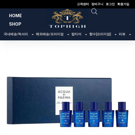
콘
고객센터
장바구니
로그인
회원가입
텐
HOME
츠
SHOP
로
건
국내배송/럭셔리
해외배송/프리미엄
탑티어
향수[프리미엄]
리뷰
너
뛰
기