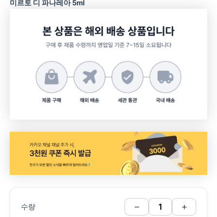
미르토 디 파나레아 5ml
−
+
수량