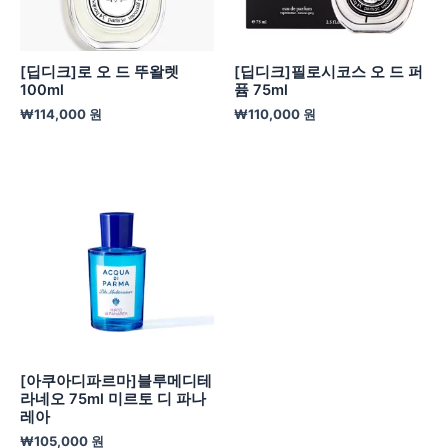
[딥디크]로 오 드 뚜왈렛
[딥디크]필로시코스 오 드 퍼
100ml
퓸 75ml
₩
114,000
원
₩
110,000
원
[아쿠아디파르마]블루메디테
라네오 75ml 미르토 디 파나
레아
₩
105,000
원