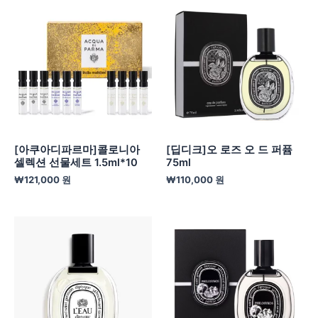
[아쿠아디파르마]콜로니아
[딥디크]오 로즈 오 드 퍼퓸
셀렉션 선물세트 1.5ml*10
75ml
₩
121,000
원
₩
110,000
원