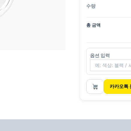
수량
총 금액
옵션 입력
카카오톡 