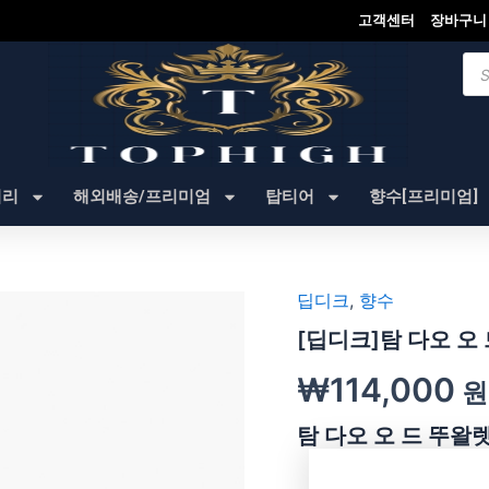
고객센터
장바구니
Pro
sea
셔리
해외배송/프리미엄
탑티어
향수[프리미엄]
딥디크
,
향수
[딥디크]탐 다오 오 
₩
114,000
원
탐 다오 오 드 뚜왈렛