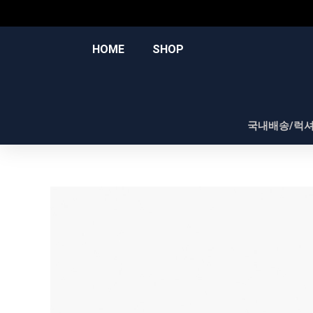
콘
텐
츠
HOME
SHOP
로
건
너
뛰
국내배송/럭
기