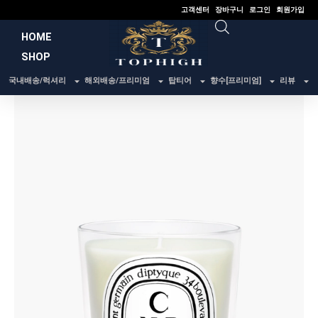
콘
고객센터
장바구니
로그인
회원가입
텐
HOME
츠
SHOP
로
건
국내배송/럭셔리
해외배송/프리미엄
탑티어
향수[프리미엄]
리뷰
너
뛰
기