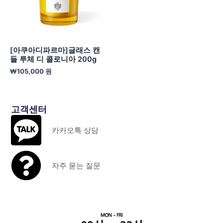
[아쿠아디파르마]글래스 캔
들 루체 디 콜로니아 200g
₩
105,000
원
고객센터
카카오톡 상담
자주 묻는 질문