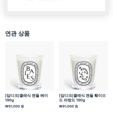
연관 상품
[딥디크]클래식 캔들 베이
[딥디크]클래식 캔들 훼이으
190g
드 라방드 190g
₩
91,000
원
₩
91,000
원