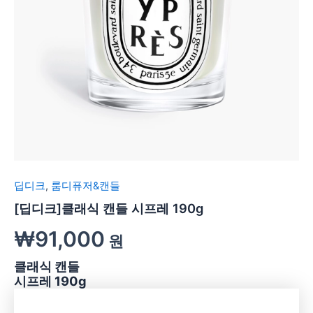
딥디크
,
룸디퓨저&캔들
[딥디크]클래식 캔들 시프레 190g
₩
91,000
원
클래식 캔들
시프레 190g