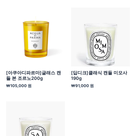
[아쿠아디파르마]글래스 캔
[딥디크]클래식 캔들 미모사
들 본 조르노200g
190g
₩
105,000
원
₩
91,000
원