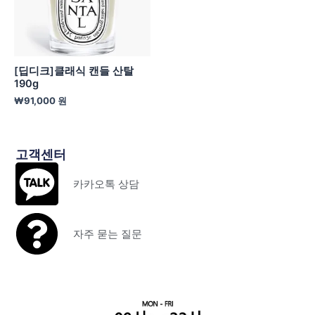
[딥디크]클래식 캔들 산탈
190g
₩
91,000
원
고객센터
카카오톡 상담
자주 묻는 질문