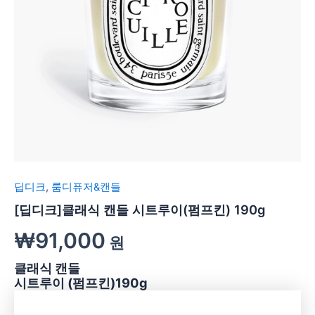
딥디크
,
룸디퓨저&캔들
[딥디크]클래식 캔들 시트루이(펌프킨) 190g
₩
91,000
원
클래식 캔들
시트루이 (펌프킨)190g