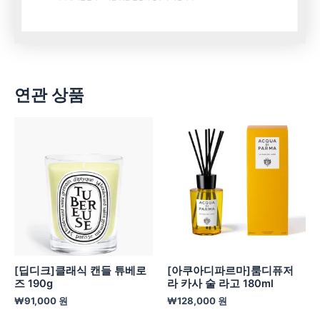
연관 상품
[딥디크]클래식 캔들 튜베로
[아쿠아디파르마]룸디퓨저
즈 190g
라 카사 술 라고 180ml
₩
91,000
원
₩
128,000
원