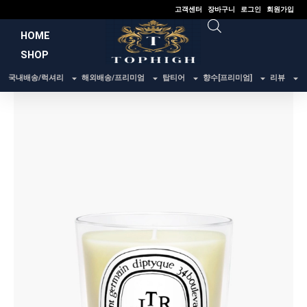
콘
고객센터
장바구니
로그인
회원가입
텐
HOME
츠
SHOP
로
건
국내배송/럭셔리
해외배송/프리미엄
탑티어
향수[프리미엄]
리뷰
너
뛰
기