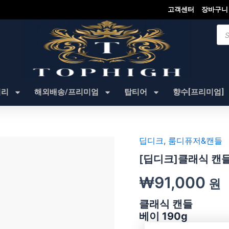
고객센터
장바구니
Pro
sea
셔리
해외배송/프리미엄
탑티어
향수[프리미엄]
딥디크
,
룸디퓨저&캔들
[딥디크]클래식 캔들
₩
91,000
원
클래식 캔들
베이 190g