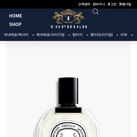
콘
고객센터
장바구니
로그인
회원가입
텐
HOME
츠
SHOP
로
건
국내배송/럭셔리
해외배송/프리미엄
탑티어
향수[프리미엄]
리뷰
너
뛰
기