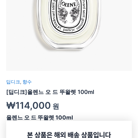
딥디크
,
향수
[딥디크]올렌느 오 드 뚜왈렛 100ml
₩
114,000
원
올렌느 오 드 뚜왈렛 100ml