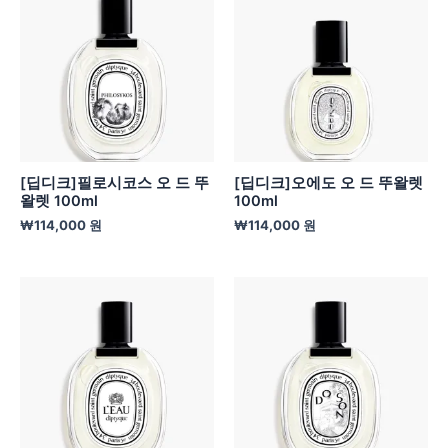
[딥디크]필로시코스 오 드 뚜
[딥디크]오에도 오 드 뚜왈렛
왈렛 100ml
100ml
₩
114,000
원
₩
114,000
원