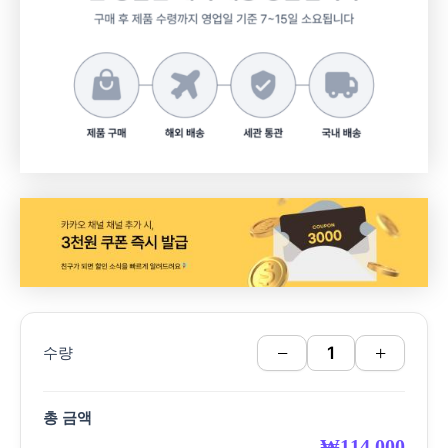
−
+
수량
총 금액
₩
114,000