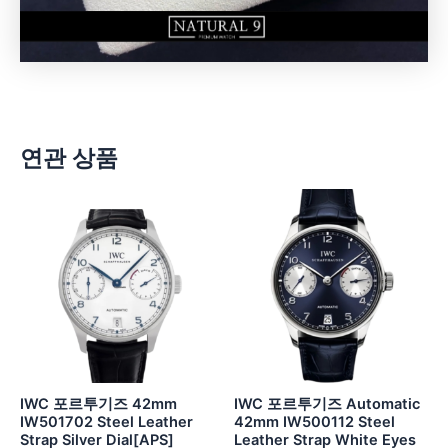
연관 상품
IWC 포르투기즈 42mm
IWC 포르투기즈 Automatic
IW501702 Steel Leather
42mm IW500112 Steel
Strap Silver Dial[APS]
Leather Strap White Eyes