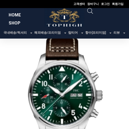
콘
고객센터
장바구니
로그인
회원가입
텐
HOME
츠
SHOP
로
건
국내배송/럭셔리
해외배송/프리미엄
탑티어
향수[프리미엄]
리뷰
너
뛰
기