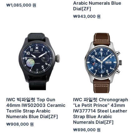
Arabic Numerals Blue
₩
1,085,000
원
Dial[ZF]
₩
943,000
원
IWC 빅파일럿 Top Gun
IWC 파일럿 Chronograph
46mm IW502003 Ceramic
“Le Petit Prince” 43mm
Textile Strap Arabic
IW377714 Steel Leather
Numerals Blue Dial[ZF]
Strap Blue Arabic
Numerals Dial[ZF]
₩
908,000
원
₩
896,000
원