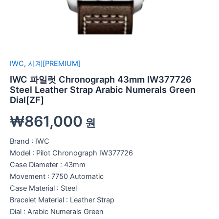
IWC
,
시계[PREMIUM]
IWC 파일럿 Chronograph 43mm IW377726
Steel Leather Strap Arabic Numerals Green
Dial[ZF]
₩
861,000
원
Brand : IWC
Model : Pilot Chronograph IW377726
Case Diameter : 43mm
Movement : 7750 Automatic
Case Material : Steel
Bracelet Material : Leather Strap
Dial : Arabic Numerals Green