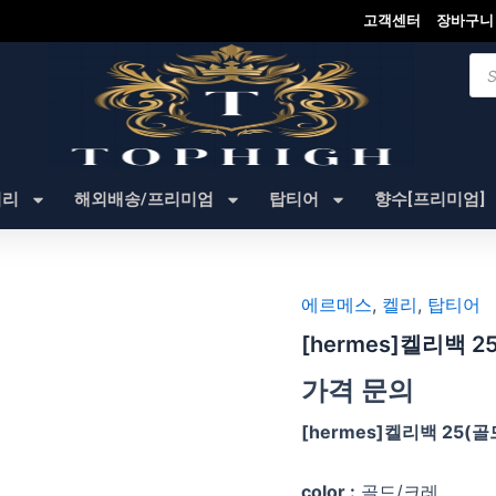
고객센터
장바구니
Pro
sea
셔리
해외배송/프리미엄
탑티어
향수[프리미엄]
에르메스
,
켈리
,
탑티어
[hermes]켈리백 
가격 문의
[hermes]켈리백 25(
color :
골드/크레