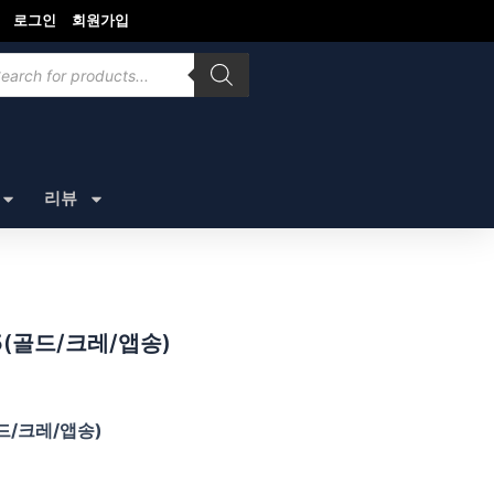
로그인
회원가입
ducts
rch
리뷰
25(골드/크레/앱송)
골드/크레/앱송)