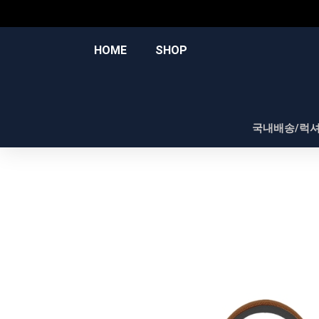
콘
텐
츠
HOME
SHOP
로
건
너
뛰
국내배송/럭
기