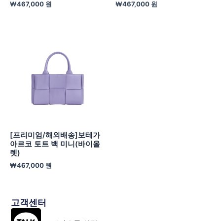
₩
467,000
원
₩
467,000
원
[프리미엄/해외배송]보테가
아르코 토트 백 미니(바이올
렛)
₩
467,000
원
고객센터