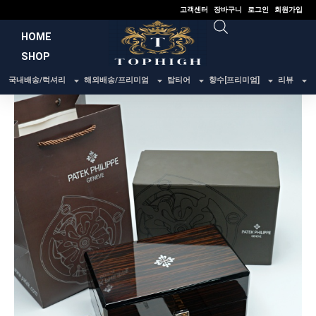
콘
고객센터
장바구니
로그인
회원가입
텐
HOME
츠
SHOP
로
건
국내배송/럭셔리
해외배송/프리미엄
탑티어
향수[프리미엄]
리뷰
너
뛰
기