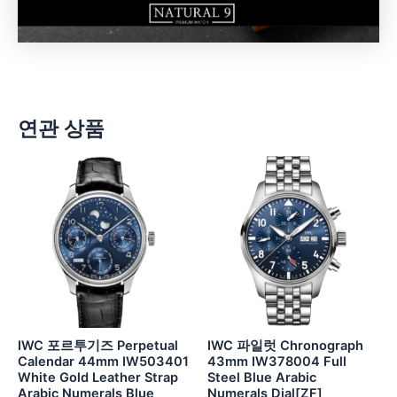
연관 상품
IWC 포르투기즈 Perpetual
IWC 파일럿 Chronograph
Calendar 44mm IW503401
43mm IW378004 Full
White Gold Leather Strap
Steel Blue Arabic
Arabic Numerals Blue
Numerals Dial[ZF]