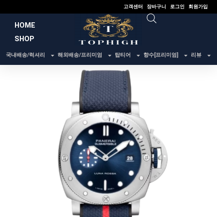
콘
고객센터
장바구니
로그인
회원가입
텐
HOME
츠
SHOP
로
건
국내배송/럭셔리
해외배송/프리미엄
탑티어
향수[프리미엄]
리뷰
너
뛰
기