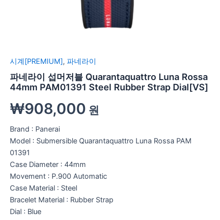
시계[PREMIUM]
,
파네라이
파네라이 섭머저블 Quarantaquattro Luna Rossa
44mm PAM01391 Steel Rubber Strap Dial[VS]
₩
908,000
원
Brand : Panerai
Model : Submersible Quarantaquattro Luna Rossa PAM
01391
Case Diameter : 44mm
Movement : P.900 Automatic
Case Material : Steel
Bracelet Material : Rubber Strap
Dial : Blue