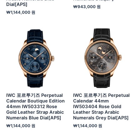
Dial[APS]
₩
943,000
원
₩
1,144,000
원
IWC 포르투기즈 Perpetual
IWC 포르투기즈 Perpetual
Calendar Boutique Edition
Calendar 44mm
44mm IW503312 Rose
IW503404 Rose Gold
Gold Leather Strap Arabic
Leather Strap Arabic
Numerals Blue Dial[APS]
Numerals Grey Dial[APS]
₩
1,144,000
원
₩
1,144,000
원