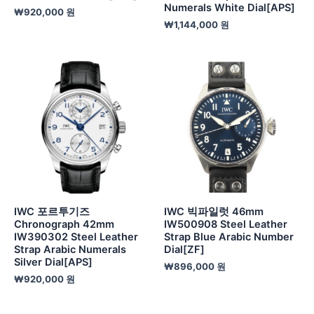
Numerals White Dial[APS]
₩
920,000
원
₩
1,144,000
원
IWC 포르투기즈
IWC 빅파일럿 46mm
Chronograph 42mm
IW500908 Steel Leather
IW390302 Steel Leather
Strap Blue Arabic Number
Strap Arabic Numerals
Dial[ZF]
Silver Dial[APS]
₩
896,000
원
₩
920,000
원