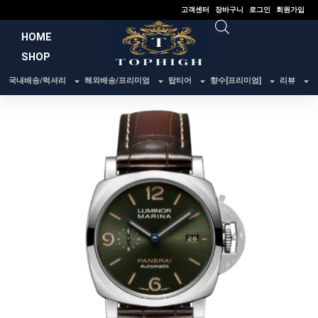
콘
고객센터
장바구니
로그인
회원가입
텐
HOME
츠
SHOP
로
건
국내배송/럭셔리
해외배송/프리미엄
탑티어
향수[프리미엄]
리뷰
너
뛰
기