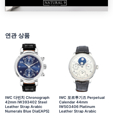
연관 상품
IWC 다빈치 Chronograph
IWC 포르투기즈 Perpetual
42mm IW393402 Steel
Calendar 44mm
Leather Strap Arabic
IW503406 Platinum
Numerals Blue Dial[APS]
Leather Strap Arabic