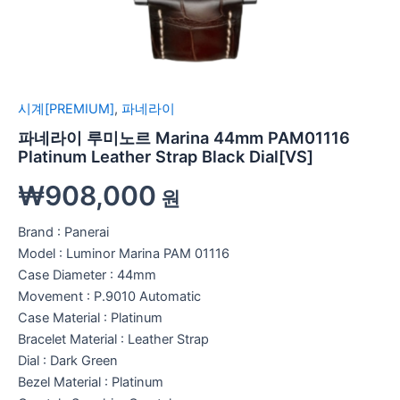
시계[PREMIUM]
,
파네라이
파네라이 루미노르 Marina 44mm PAM01116
Platinum Leather Strap Black Dial[VS]
₩
908,000
원
Brand : Panerai
Model : Luminor Marina PAM 01116
Case Diameter : 44mm
Movement : P.9010 Automatic
Case Material : Platinum
Bracelet Material : Leather Strap
Dial : Dark Green
Bezel Material : Platinum