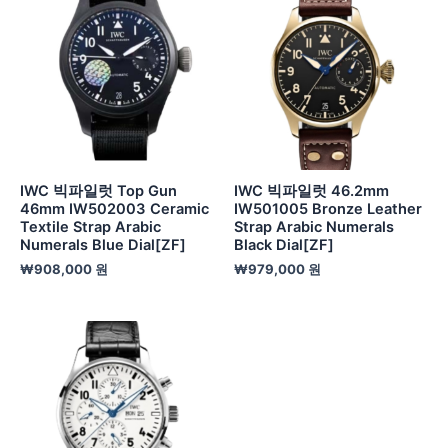
IWC 빅파일럿 Top Gun
IWC 빅파일럿 46.2mm
46mm IW502003 Ceramic
IW501005 Bronze Leather
Textile Strap Arabic
Strap Arabic Numerals
Numerals Blue Dial[ZF]
Black Dial[ZF]
₩
908,000
원
₩
979,000
원