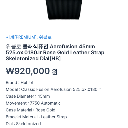
시계[PREMIUM]
,
위블로
위블로 클래식퓨전 Aerofusion 45mm
525.ox.0180.lr Rose Gold Leather Strap
Skeletonized Dial[HB]
₩
920,000
원
Brand : Hublot
Model : Classic Fusion Aerofusion 525.ox.0180.lr
Case Diameter : 45mm
Movement : 7750 Automatic
Case Material : Rose Gold
Bracelet Material : Leather Strap
Dial : Skeletonized