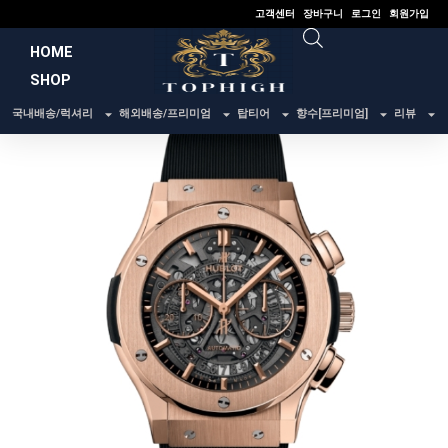
콘
고객센터
장바구니
로그인
회원가입
텐
HOME
츠
SHOP
로
건
국내배송/럭셔리
해외배송/프리미엄
탑티어
향수[프리미엄]
리뷰
너
뛰
기