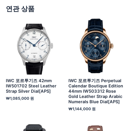
연관 상품
IWC 포르투기즈 42mm
IWC 포르투기즈 Perpetual
IW501702 Steel Leather
Calendar Boutique Edition
Strap Silver Dial[APS]
44mm IW503312 Rose
Gold Leather Strap Arabic
₩
1,085,000
원
Numerals Blue Dial[APS]
₩
1,144,000
원