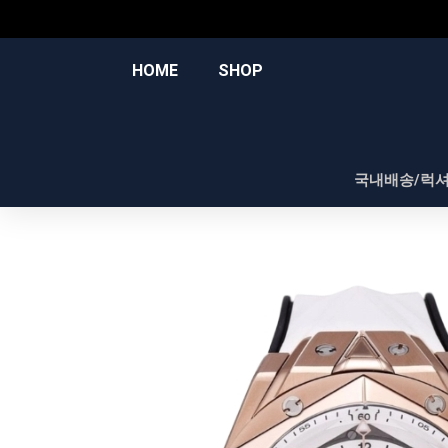
콘
텐
츠
HOME
SHOP
로
건
너
뛰
국내배송/럭
기