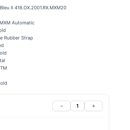
 Bleu II 418.OX.2001.RX.MXM20
.MXM Automatic
old
te Rubber Strap
ed
Gold
tal
ATM
Gold
−
+