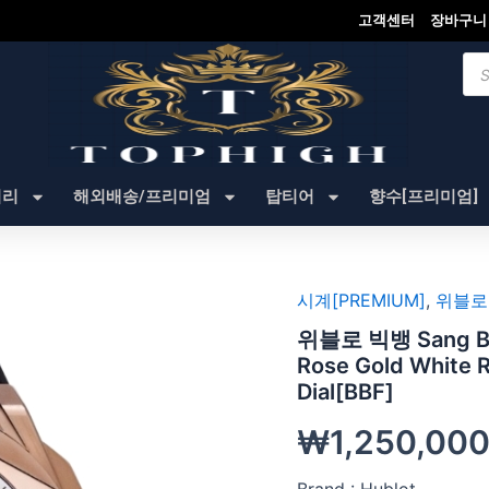
고객센터
장바구니
Pro
sea
셔리
해외배송/프리미엄
탑티어
향수[프리미엄]
시계[PREMIUM]
,
위블로
위블로 빅뱅 Sang Bl
Rose Gold White 
Dial[BBF]
₩
1,250,00
Brand : Hublot