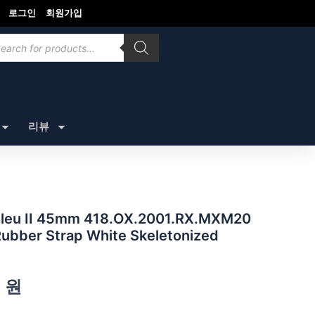
로그인
회원가입
ducts
rch
리뷰
eu II 45mm 418.OX.2001.RX.MXM20
Rubber Strap White Skeletonized
0
원