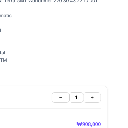
a Terra GMT Worldtimer 220.30.43.22.10.001
matic
l
tal
ATM
−
+
₩
908,000