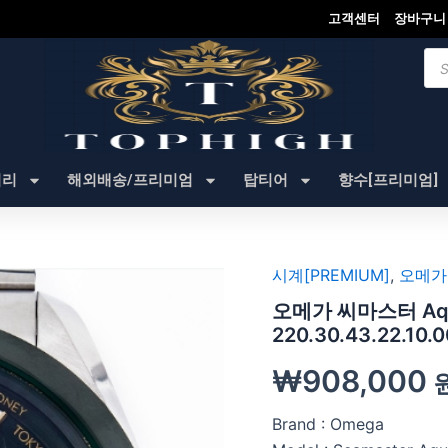
고객센터
장바구니
Pro
sea
셔리
해외배송/프리미엄
탑티어
향수[프리미엄]
시계[PREMIUM]
,
오메가
오메가 씨마스터 Aqua 
220.30.43.22.10.00
₩
908,000
Brand : Omega