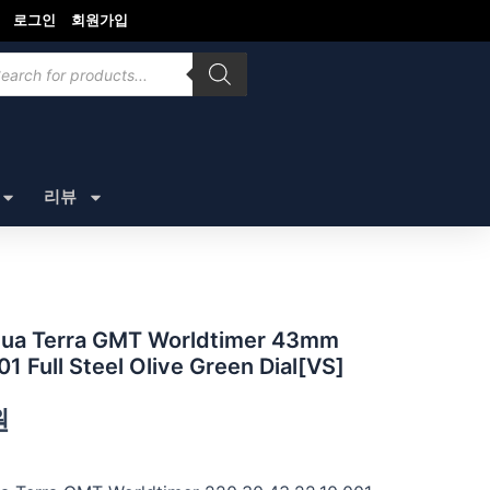
로그인
회원가입
ducts
rch
리뷰
Terra GMT Worldtimer 43mm
1 Full Steel Olive Green Dial[VS]
원