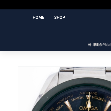
콘
텐
츠
HOME
SHOP
로
건
너
뛰
국내배송/럭
기