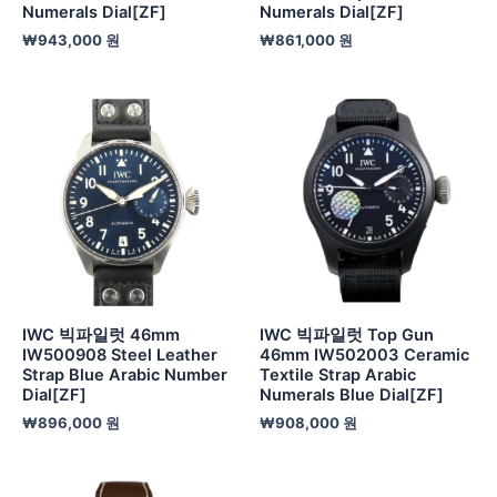
Numerals Dial[ZF]
Numerals Dial[ZF]
₩
943,000
원
₩
861,000
원
IWC 빅파일럿 46mm
IWC 빅파일럿 Top Gun
IW500908 Steel Leather
46mm IW502003 Ceramic
Strap Blue Arabic Number
Textile Strap Arabic
Dial[ZF]
Numerals Blue Dial[ZF]
₩
896,000
원
₩
908,000
원