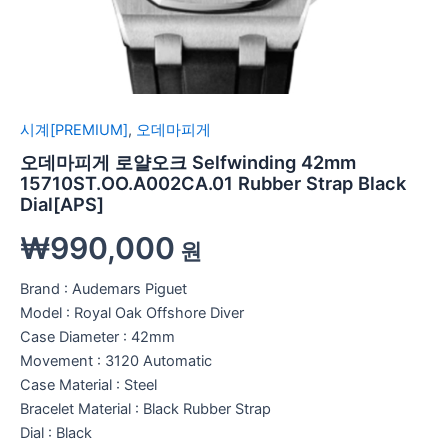
시계[PREMIUM]
,
오데마피게
오데마피게 로얄오크 Selfwinding 42mm
15710ST.OO.A002CA.01 Rubber Strap Black
Dial[APS]
₩
990,000
원
Brand : Audemars Piguet
Model : Royal Oak Offshore Diver
Case Diameter : 42mm
Movement : 3120 Automatic
Case Material : Steel
Bracelet Material : Black Rubber Strap
Dial : Black