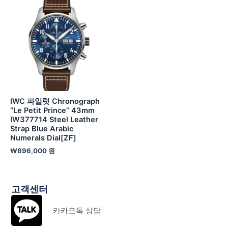
IWC 파일럿 Chronograph
“Le Petit Prince” 43mm
IW377714 Steel Leather
Strap Blue Arabic
Numerals Dial[ZF]
₩
896,000
원
고객센터
카카오톡 상담