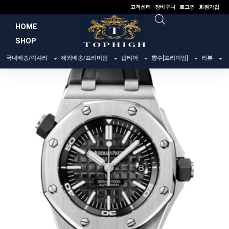
콘
고객센터
장바구니
로그인
회원가입
텐
HOME
츠
SHOP
로
건
국내배송/럭셔리
해외배송/프리미엄
탑티어
향수[프리미엄]
리뷰
너
뛰
기