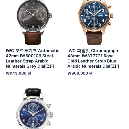
IWC 포르투기즈 Automatic
IWC 파일럿 Chronograph
42mm IW500106 Steel
43mm IW377721 Rose
Leather Strap Arabic
Gold Leather Strap Blue
Numerals Grey Dial[ZF]
Arabic Numerals Dial[ZF]
₩
943,000
원
₩
908,000
원