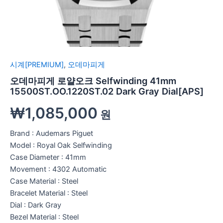
시계[PREMIUM]
,
오데마피게
오데마피게 로얄오크 Selfwinding 41mm
15500ST.OO.1220ST.02 Dark Gray Dial[APS]
₩
1,085,000
원
Brand : Audemars Piguet
Model : Royal Oak Selfwinding
Case Diameter : 41mm
Movement : 4302 Automatic
Case Material : Steel
Bracelet Material : Steel
Dial : Dark Gray
Bezel Material : Steel