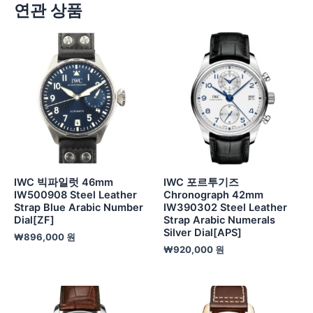
연관 상품
IWC 빅파일럿 46mm
IWC 포르투기즈
IW500908 Steel Leather
Chronograph 42mm
Strap Blue Arabic Number
IW390302 Steel Leather
Dial[ZF]
Strap Arabic Numerals
Silver Dial[APS]
₩
896,000
원
₩
920,000
원