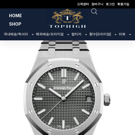
콘
고객센터
장바구니
로그인
회원가입
텐
HOME
츠
SHOP
로
건
국내배송/럭셔리
해외배송/프리미엄
탑티어
향수[프리미엄]
리뷰
너
뛰
기