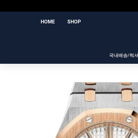
콘
텐
츠
HOME
SHOP
로
건
너
뛰
국내배송/럭
기