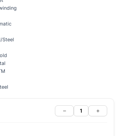
winding
matic
d/Steel
Gold
tal
ATM
teel
−
+