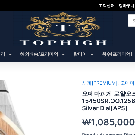
고객센터
장바구니
Pro
sea
셔리
해외배송/프리미엄
탑티어
향수[프리미엄]
시계[PREMIUM]
,
오데마
오데마피게 로얄오크 S
15450SR.OO.1256S
Silver Dial[APS]
₩
1,085,000
Brand : Audemars Pigu