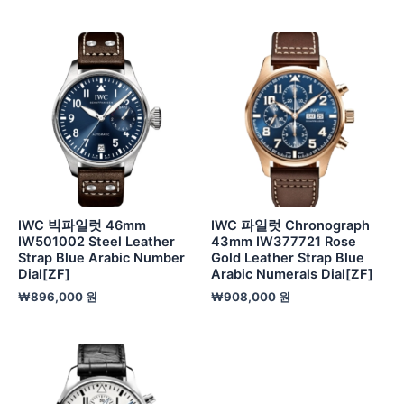
IWC 빅파일럿 46mm
IWC 파일럿 Chronograph
IW501002 Steel Leather
43mm IW377721 Rose
Strap Blue Arabic Number
Gold Leather Strap Blue
Dial[ZF]
Arabic Numerals Dial[ZF]
₩
896,000
원
₩
908,000
원