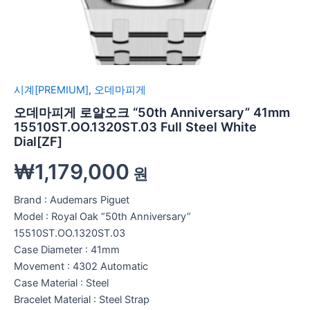
시계[PREMIUM]
,
오데마피게
오데마피게 로얄오크 “50th Anniversary” 41mm
15510ST.OO.1320ST.03 Full Steel White
Dial[ZF]
₩
1,179,000
원
Brand : Audemars Piguet
Model : Royal Oak “50th Anniversary”
15510ST.OO.1320ST.03
Case Diameter : 41mm
Movement : 4302 Automatic
Case Material : Steel
Bracelet Material : Steel Strap