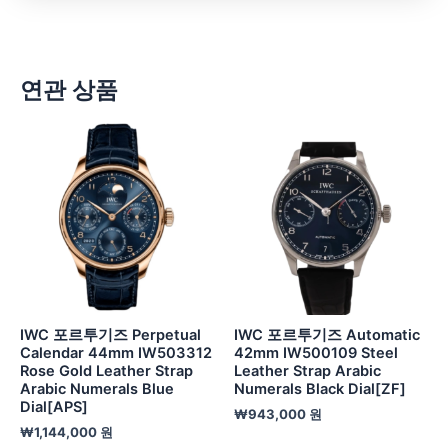
연관 상품
IWC 포르투기즈 Perpetual
IWC 포르투기즈 Automatic
Calendar 44mm IW503312
42mm IW500109 Steel
Rose Gold Leather Strap
Leather Strap Arabic
Arabic Numerals Blue
Numerals Black Dial[ZF]
Dial[APS]
₩
943,000
원
₩
1,144,000
원