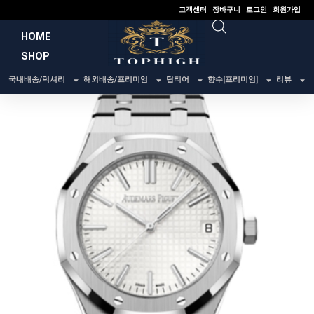
콘
고객센터
장바구니
로그인
회원가입
텐
HOME
츠
SHOP
로
건
국내배송/럭셔리
해외배송/프리미엄
탑티어
향수[프리미엄]
리뷰
너
뛰
기