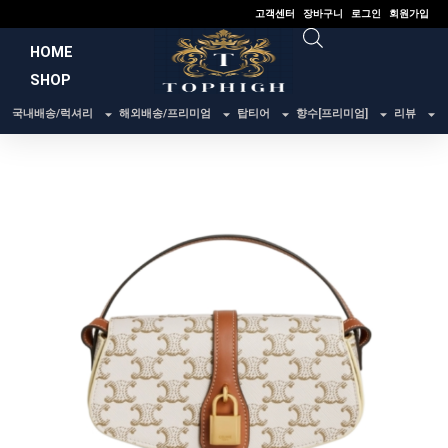
콘
고객센터
장바구니
로그인
회원가입
텐
HOME
츠
SHOP
로
건
국내배송/럭셔리
해외배송/프리미엄
탑티어
향수[프리미엄]
리뷰
너
뛰
기