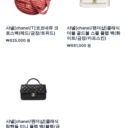
샤넬[chanel/T]코코네쥬 크
샤넬[chanel/팬더샵]클래식
로스백(레드/금장/트위드)
더블 골드볼 스몰 플랩 백(화
이트/금장/카프스킨)
₩
825,000
원
₩
681,000
원
샤넬[chanel/팬더샵]클래식
탑핸들 미니 플랩 백(블랙/금