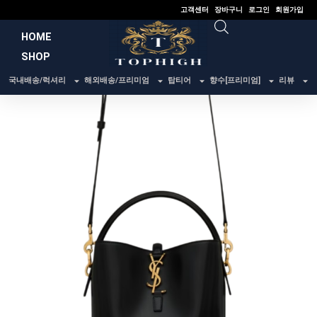
콘
고객센터
장바구니
로그인
회원가입
텐
HOME
츠
SHOP
로
건
국내배송/럭셔리
해외배송/프리미엄
탑티어
향수[프리미엄]
리뷰
너
뛰
기