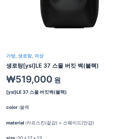
가방
,
생로랑
,
여성
생로랑[ysl]LE 37 스몰 버킷 백(블랙)
₩
519,000
원
[ysl]LE 37 스몰 버킷백(블랙)
color :
블랙
material :
카프스킨(겉감) + 스웨이드(안감)
size :
20 * 17 * 13