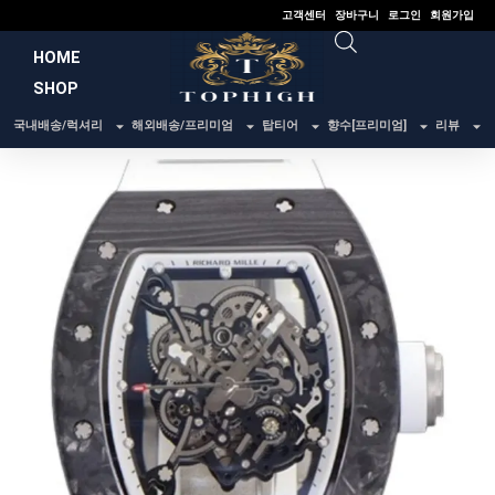
콘
고객센터
장바구니
로그인
회원가입
텐
HOME
츠
SHOP
로
건
국내배송/럭셔리
해외배송/프리미엄
탑티어
향수[프리미엄]
리뷰
너
뛰
기