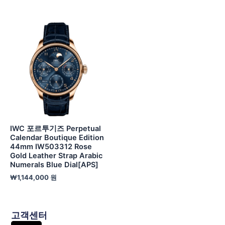
IWC 포르투기즈 Perpetual
Calendar Boutique Edition
44mm IW503312 Rose
Gold Leather Strap Arabic
Numerals Blue Dial[APS]
₩
1,144,000
원
고객센터