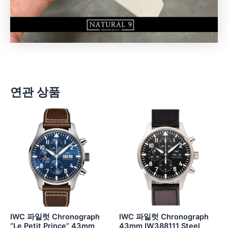
연관 상품
IWC 파일럿 Chronograph
IWC 파일럿 Chronograph
“Le Petit Prince” 43mm
43mm IW388111 Steel