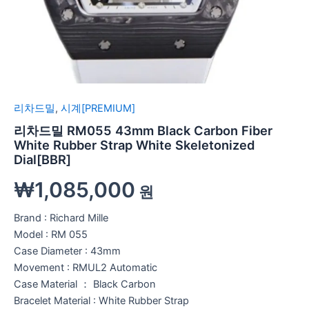
리차드밀
,
시계[PREMIUM]
리차드밀 RM055 43mm Black Carbon Fiber
White Rubber Strap White Skeletonized
Dial[BBR]
₩
1,085,000
원
Brand : Richard Mille
Model : RM 055
Case Diameter : 43mm
Movement : RMUL2 Automatic
Case Material ： Black Carbon
Bracelet Material : White Rubber Strap