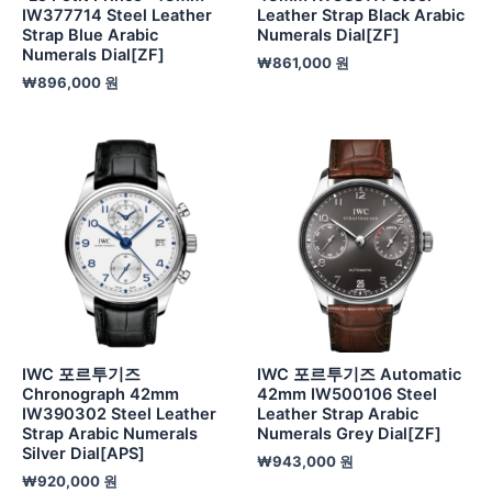
IW377714 Steel Leather
Leather Strap Black Arabic
Strap Blue Arabic
Numerals Dial[ZF]
Numerals Dial[ZF]
₩
861,000
원
₩
896,000
원
IWC 포르투기즈
IWC 포르투기즈 Automatic
Chronograph 42mm
42mm IW500106 Steel
IW390302 Steel Leather
Leather Strap Arabic
Strap Arabic Numerals
Numerals Grey Dial[ZF]
Silver Dial[APS]
₩
943,000
원
₩
920,000
원