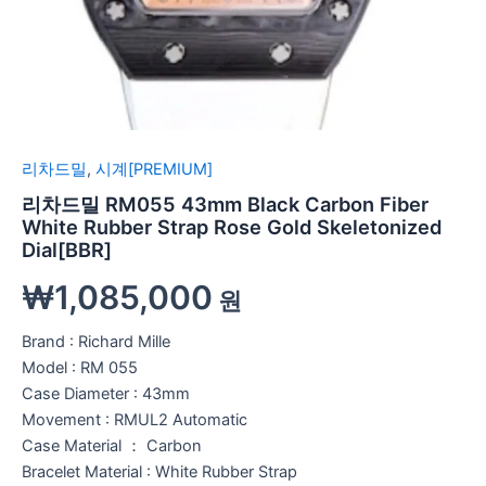
리차드밀
,
시계[PREMIUM]
리차드밀 RM055 43mm Black Carbon Fiber
White Rubber Strap Rose Gold Skeletonized
Dial[BBR]
₩
1,085,000
원
Brand : Richard Mille
Model : RM 055
Case Diameter : 43mm
Movement : RMUL2 Automatic
Case Material ： Carbon
Bracelet Material : White Rubber Strap