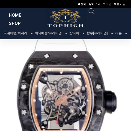
콘
고객센터
장바구니
로그인
회원가입
텐
HOME
츠
SHOP
로
건
국내배송/럭셔리
해외배송/프리미엄
탑티어
향수[프리미엄]
리뷰
너
뛰
기