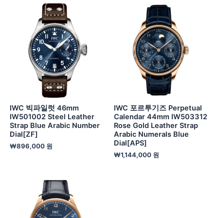
IWC 빅파일럿 46mm
IWC 포르투기즈 Perpetual
IW501002 Steel Leather
Calendar 44mm IW503312
Strap Blue Arabic Number
Rose Gold Leather Strap
Dial[ZF]
Arabic Numerals Blue
Dial[APS]
₩
896,000
원
₩
1,144,000
원