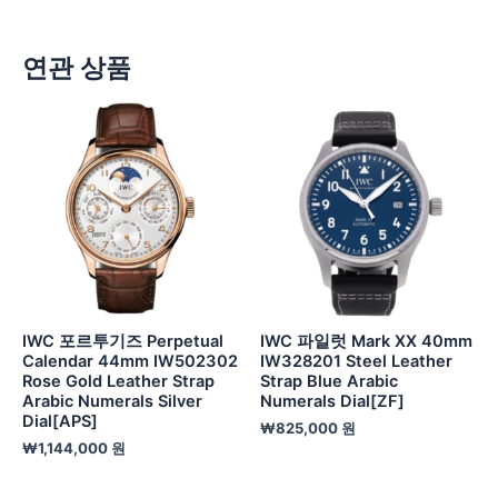
연관 상품
IWC 포르투기즈 Perpetual
IWC 파일럿 Mark XX 40mm
Calendar 44mm IW502302
IW328201 Steel Leather
Rose Gold Leather Strap
Strap Blue Arabic
Arabic Numerals Silver
Numerals Dial[ZF]
Dial[APS]
₩
825,000
원
₩
1,144,000
원