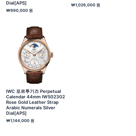
Dial[APS]
₩
1,026,000
원
₩
990,000
원
IWC 포르투기즈 Perpetual
Calendar 44mm IW502302
Rose Gold Leather Strap
Arabic Numerals Silver
Dial[APS]
₩
1,144,000
원