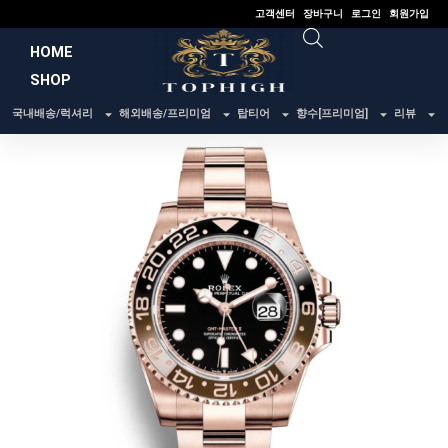
콘
고객센터
장바구니
로그인
회원가입
텐
HOME
츠
SHOP
로
건
국내배송/럭셔리
해외배송/프리미엄
탑티어
향수[프리미엄]
리뷰
너
뛰
기