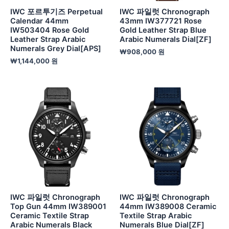
IWC 포르투기즈 Perpetual
IWC 파일럿 Chronograph
Calendar 44mm
43mm IW377721 Rose
IW503404 Rose Gold
Gold Leather Strap Blue
Leather Strap Arabic
Arabic Numerals Dial[ZF]
Numerals Grey Dial[APS]
₩
908,000
원
₩
1,144,000
원
IWC 파일럿 Chronograph
IWC 파일럿 Chronograph
Top Gun 44mm IW389001
44mm IW389008 Ceramic
Ceramic Textile Strap
Textile Strap Arabic
Arabic Numerals Black
Numerals Blue Dial[ZF]