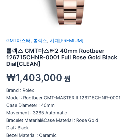
GMT마스터
,
롤렉스
,
시계[PREMIUM]
롤렉스 GMT마스터2 40mm Rootbeer
126715CHNR-0001 Full Rose Gold Black
Dial[CLEAN]
₩
1,403,000
원
Brand : Rolex
Model : Rootbeer GMT-MASTER II 126715CHNR-0001
Case Diameter : 40mm
Movement : 3285 Automatic
Bracelet Material&Case Material : Rose Gold
Dial : Black
Bezel Material : Ceramic