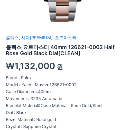
롤렉스
,
시계[PREMIUM]
,
요트마스터
롤렉스 요트마스터 40mm 126621-0002 Half
Rose Gold Black Dial[CLEAN]
₩
1,132,000
원
Brand : Rolex
Model : Yacht-Master 126621-0002
Case Diameter : 40mm
Movement : 3235 Automatic
Bracelet Material&Case Material : Rose Gold/Steel
Dial : Black
Bezel Material : Rose gold
Crystal : Sapphire Crystal