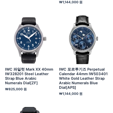
₩
1,144,000
원
IWC 파일럿 Mark XX 40mm
IWC 포르투기즈 Perpetual
IW328201 Steel Leather
Calendar 44mm IW503401
Strap Blue Arabic
White Gold Leather Strap
Numerals Dial[ZF]
Arabic Numerals Blue
Dial[APS]
₩
825,000
원
₩
1,144,000
원