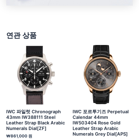
연관 상품
IWC 파일럿 Chronograph
IWC 포르투기즈 Perpetual
43mm IW388111 Steel
Calendar 44mm
Leather Strap Black Arabic
IW503404 Rose Gold
Numerals Dial[ZF]
Leather Strap Arabic
Numerals Grey Dial[APS]
₩
861,000
원