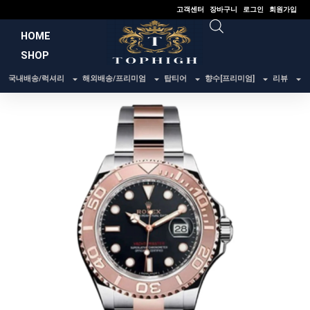
콘
고객센터
장바구니
로그인
회원가입
텐
HOME
츠
SHOP
로
건
국내배송/럭셔리
해외배송/프리미엄
탑티어
향수[프리미엄]
리뷰
너
뛰
기