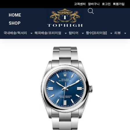
콘
고객센터
장바구니
로그인
회원가입
텐
HOME
츠
SHOP
로
건
국내배송/럭셔리
해외배송/프리미엄
탑티어
향수[프리미엄]
리뷰
너
뛰
기