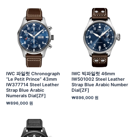
IWC 파일럿 Chronograph
IWC 빅파일럿 46mm
“Le Petit Prince” 43mm
IW501002 Steel Leather
IW377714 Steel Leather
Strap Blue Arabic Number
Strap Blue Arabic
Dial[ZF]
Numerals Dial[ZF]
₩
896,000
원
₩
896,000
원