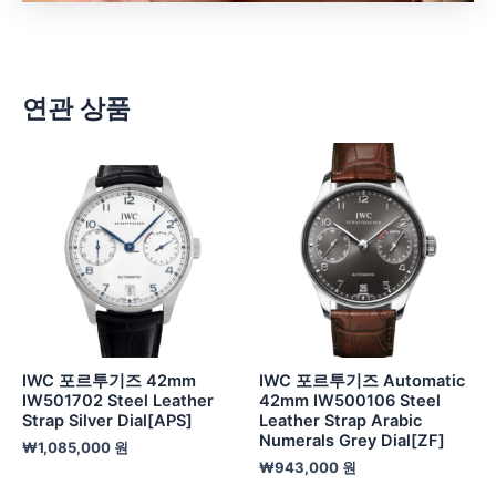
연관 상품
IWC 포르투기즈 42mm
IWC 포르투기즈 Automatic
IW501702 Steel Leather
42mm IW500106 Steel
Strap Silver Dial[APS]
Leather Strap Arabic
Numerals Grey Dial[ZF]
₩
1,085,000
원
₩
943,000
원