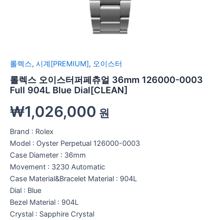
롤렉스
,
시계[PREMIUM]
,
오이스터
롤렉스 오이스터퍼페츄얼 36mm 126000-0003
Full 904L Blue Dial[CLEAN]
₩
1,026,000
원
Brand : Rolex
Model : Oyster Perpetual 126000-0003
Case Diameter : 36mm
Movement : 3230 Automatic
Case Material&Bracelet Material : 904L
Dial : Blue
Bezel Material : 904L
Crystal : Sapphire Crystal