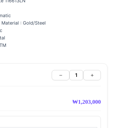
te 116613LN
matic
Material : Gold/Steel
ic
tal
ATM
−
+
₩
1,203,000