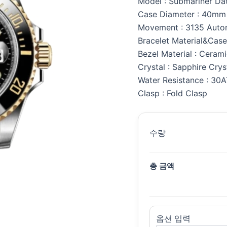
Model : Submariner Da
Case Diameter : 40mm
Movement : 3135 Auto
Bracelet Material&Case 
Bezel Material : Ceram
Crystal : Sapphire Crys
Water Resistance : 30
Clasp : Fold Clasp
수량
총 금액
옵션 입력