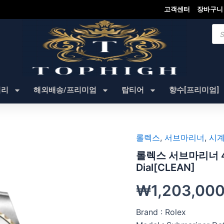
고객센터
장바구니
Pro
sea
셔리
해외배송/프리미엄
탑티어
향수[프리미엄]
롤렉스
,
서브마리너
,
시계
롤렉스 서브마리너 40mm
Dial[CLEAN]
₩
1,203,00
Brand : Rolex