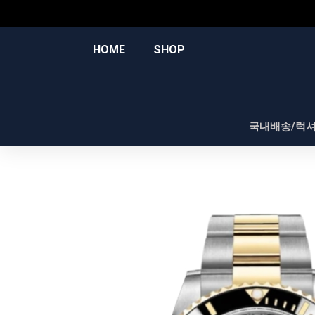
콘
텐
츠
HOME
SHOP
로
건
너
뛰
국내배송/럭
기