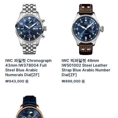
IWC 파일럿 Chronograph
IWC 빅파일럿 46mm
43mm IW378004 Full
IW501002 Steel Leather
Steel Blue Arabic
Strap Blue Arabic Number
Numerals Dial[ZF]
Dial[ZF]
₩
943,000
원
₩
896,000
원