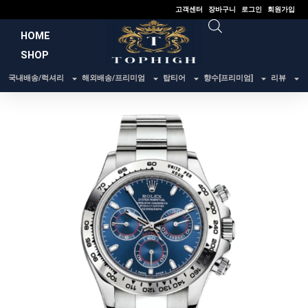
콘
고객센터
장바구니
로그인
회원가입
텐
HOME
츠
SHOP
로
건
국내배송/럭셔리
해외배송/프리미엄
탑티어
향수[프리미엄]
리뷰
너
뛰
기