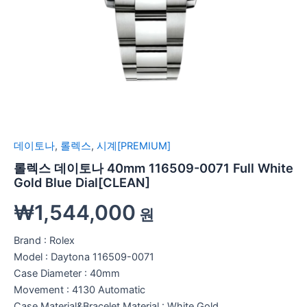
데이토나
,
롤렉스
,
시계[PREMIUM]
롤렉스 데이토나 40mm 116509-0071 Full White
Gold Blue Dial[CLEAN]
₩
1,544,000
원
Brand : Rolex
Model : Daytona 116509-0071
Case Diameter : 40mm
Movement : 4130 Automatic
Case Material&Bracelet Material : White Gold