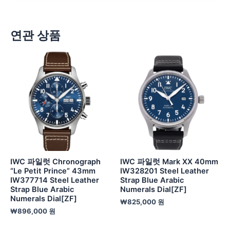
연관 상품
IWC 파일럿 Chronograph
IWC 파일럿 Mark XX 40mm
“Le Petit Prince” 43mm
IW328201 Steel Leather
IW377714 Steel Leather
Strap Blue Arabic
Strap Blue Arabic
Numerals Dial[ZF]
Numerals Dial[ZF]
₩
825,000
원
₩
896,000
원