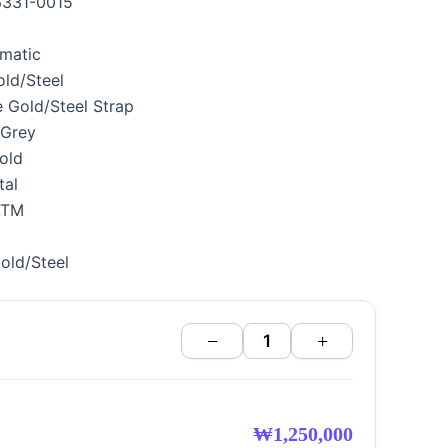
26331-0015
matic
old/Steel
e Gold/Steel Strap
 Grey
Gold
tal
ATM
Gold/Steel
−
+
₩
1,250,000