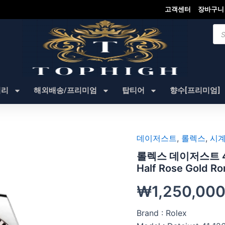
고객센터
장바구니
Pro
sea
셔리
해외배송/프리미엄
탑티어
향수[프리미엄]
데이저스트
,
롤렉스
,
시계
롤렉스 데이저스트 41m
Half Rose Gold R
₩
1,250,00
Brand : Rolex