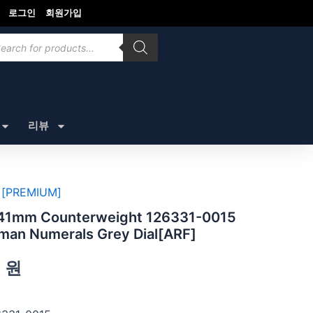
로그인
회원가입
ducts
rch
리뷰
[PREMIUM]
m Counterweight 126331-0015
oman Numerals Grey Dial[ARF]
0
원