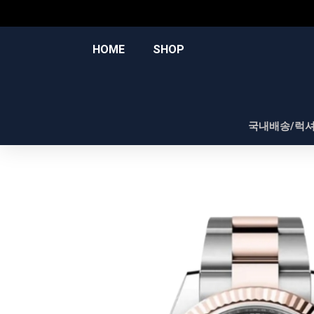
콘
텐
츠
HOME
SHOP
로
건
너
뛰
국내배송/럭
기