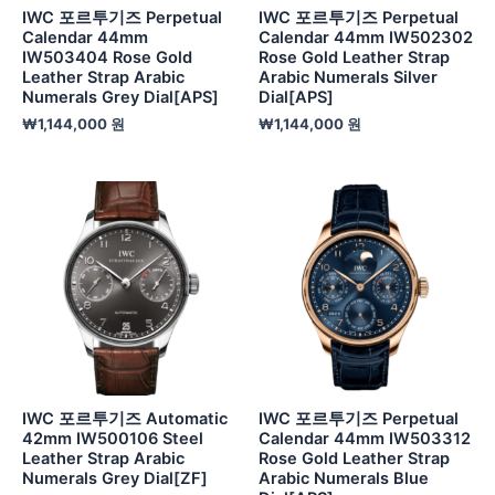
IWC 포르투기즈 Perpetual
IWC 포르투기즈 Perpetual
Calendar 44mm
Calendar 44mm IW502302
IW503404 Rose Gold
Rose Gold Leather Strap
Leather Strap Arabic
Arabic Numerals Silver
Numerals Grey Dial[APS]
Dial[APS]
₩
1,144,000
원
₩
1,144,000
원
IWC 포르투기즈 Automatic
IWC 포르투기즈 Perpetual
42mm IW500106 Steel
Calendar 44mm IW503312
Leather Strap Arabic
Rose Gold Leather Strap
Numerals Grey Dial[ZF]
Arabic Numerals Blue