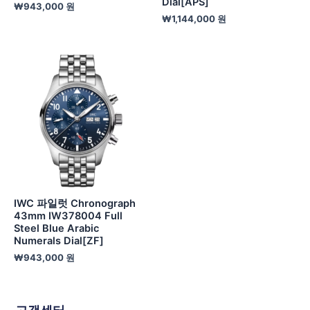
Dial[APS]
₩
943,000
원
₩
1,144,000
원
IWC 파일럿 Chronograph
43mm IW378004 Full
Steel Blue Arabic
Numerals Dial[ZF]
₩
943,000
원