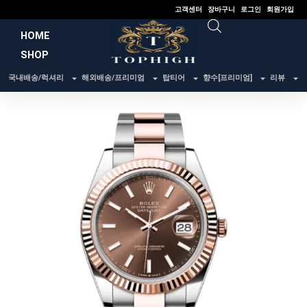
콘
고객센터
장바구니
로그인
회원가입
텐
HOME
츠
SHOP
로
건
국내배송/럭셔리
해외배송/프리미엄
탑티어
향수[프리미엄]
리뷰
너
뛰
기