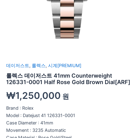
데이저스트
,
롤렉스
,
시계[PREMIUM]
롤렉스 데이저스트 41mm Counterweight
126331-0001 Half Rose Gold Brown Dial[ARF]
₩
1,250,000
원
Brand : Rolex
Model : Datejust 41 126331-0001
Case Diameter : 41mm
Movement : 3235 Automatic
Case Material : Rose Gold/Steel