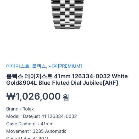
데이저스트
,
롤렉스
,
시계[PREMIUM]
롤렉스 데이저스트 41mm 126334-0032 White
Gold&904L Blue Fluted Dial Jubilee[ARF]
₩
1,026,000
원
Brand : Rolex
Model : Datejust 41 126334-0032
Case Diameter : 41mm
Movement : 3235 Automatic
Case Material : 904L