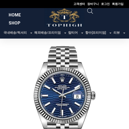
콘
고객센터
장바구니
로그인
회원가입
텐
HOME
츠
SHOP
로
건
국내배송/럭셔리
해외배송/프리미엄
탑티어
향수[프리미엄]
리뷰
너
뛰
기