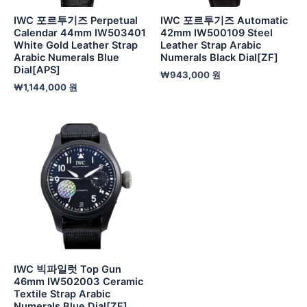
IWC 포르투기즈 Perpetual
IWC 포르투기즈 Automatic
Calendar 44mm IW503401
42mm IW500109 Steel
White Gold Leather Strap
Leather Strap Arabic
Arabic Numerals Blue
Numerals Black Dial[ZF]
Dial[APS]
₩
943,000
원
₩
1,144,000
원
IWC 빅파일럿 Top Gun
46mm IW502003 Ceramic
Textile Strap Arabic
Numerals Blue Dial[ZF]