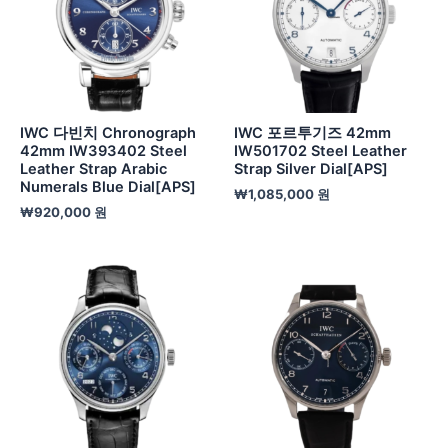
IWC 다빈치 Chronograph
IWC 포르투기즈 42mm
42mm IW393402 Steel
IW501702 Steel Leather
Leather Strap Arabic
Strap Silver Dial[APS]
Numerals Blue Dial[APS]
₩
1,085,000
원
₩
920,000
원