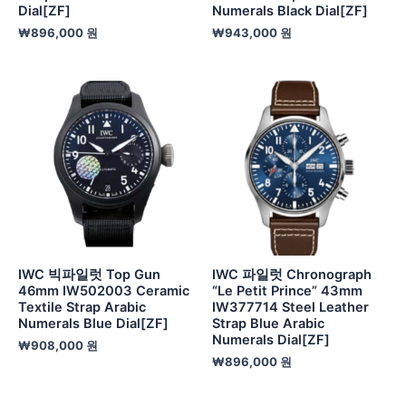
Dial[ZF]
Numerals Black Dial[ZF]
₩
896,000
원
₩
943,000
원
IWC 빅파일럿 Top Gun
IWC 파일럿 Chronograph
46mm IW502003 Ceramic
“Le Petit Prince” 43mm
Textile Strap Arabic
IW377714 Steel Leather
Numerals Blue Dial[ZF]
Strap Blue Arabic
Numerals Dial[ZF]
₩
908,000
원
₩
896,000
원