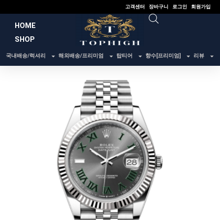
콘
고객센터
장바구니
로그인
회원가입
텐
HOME
츠
SHOP
로
건
국내배송/럭셔리
해외배송/프리미엄
탑티어
향수[프리미엄]
리뷰
너
뛰
기