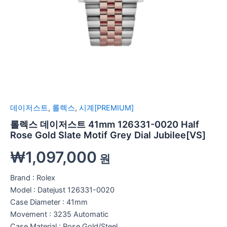
데이저스트
,
롤렉스
,
시계[PREMIUM]
롤렉스 데이저스트 41mm 126331-0020 Half
Rose Gold Slate Motif Grey Dial Jubilee[VS]
₩
1,097,000
원
Brand : Rolex
Model : Datejust 126331-0020
Case Diameter : 41mm
Movement : 3235 Automatic
Case Material : Rose Gold/Steel