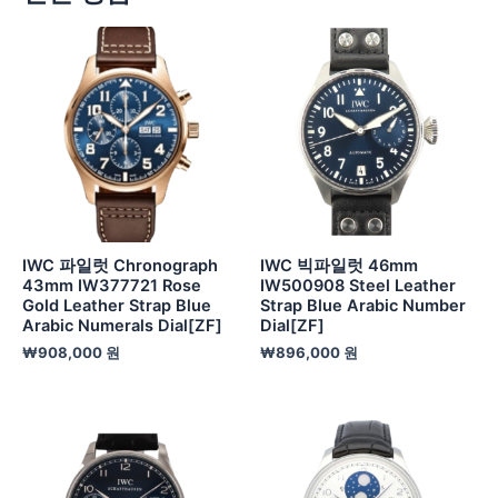
IWC 파일럿 Chronograph
IWC 빅파일럿 46mm
43mm IW377721 Rose
IW500908 Steel Leather
Gold Leather Strap Blue
Strap Blue Arabic Number
Arabic Numerals Dial[ZF]
Dial[ZF]
₩
908,000
원
₩
896,000
원