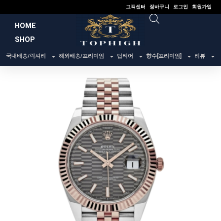
콘
고객센터
장바구니
로그인
회원가입
텐
HOME
츠
SHOP
로
건
국내배송/럭셔리
해외배송/프리미엄
탑티어
향수[프리미엄]
리뷰
너
뛰
기