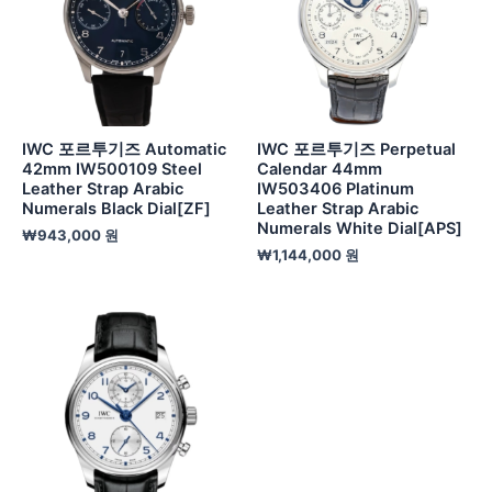
IWC 포르투기즈 Automatic
IWC 포르투기즈 Perpetual
42mm IW500109 Steel
Calendar 44mm
Leather Strap Arabic
IW503406 Platinum
Numerals Black Dial[ZF]
Leather Strap Arabic
Numerals White Dial[APS]
₩
943,000
원
₩
1,144,000
원