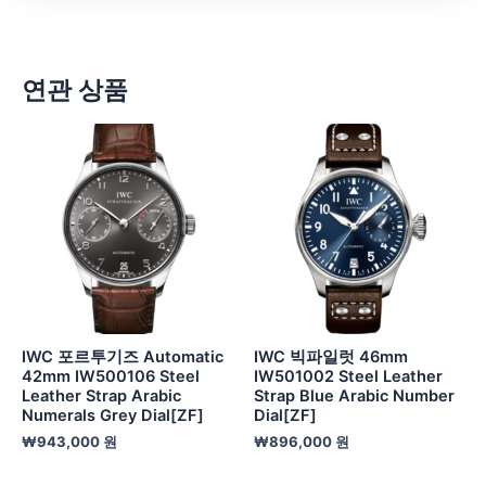
연관 상품
IWC 포르투기즈 Automatic
IWC 빅파일럿 46mm
42mm IW500106 Steel
IW501002 Steel Leather
Leather Strap Arabic
Strap Blue Arabic Number
Numerals Grey Dial[ZF]
Dial[ZF]
₩
943,000
원
₩
896,000
원