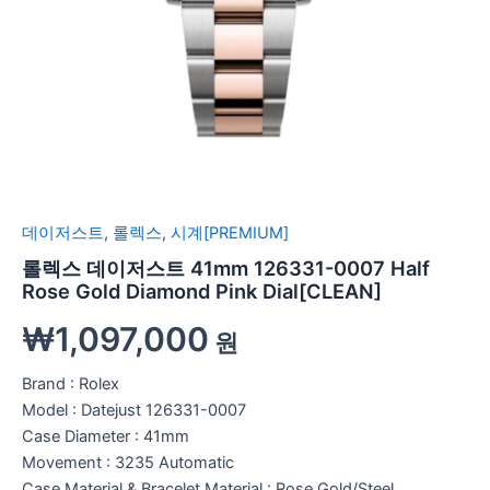
데이저스트
,
롤렉스
,
시계[PREMIUM]
롤렉스 데이저스트 41mm 126331-0007 Half
Rose Gold Diamond Pink Dial[CLEAN]
₩
1,097,000
원
Brand : Rolex
Model : Datejust 126331-0007
Case Diameter : 41mm
Movement : 3235 Automatic
Case Material & Bracelet Material : Rose Gold/Steel