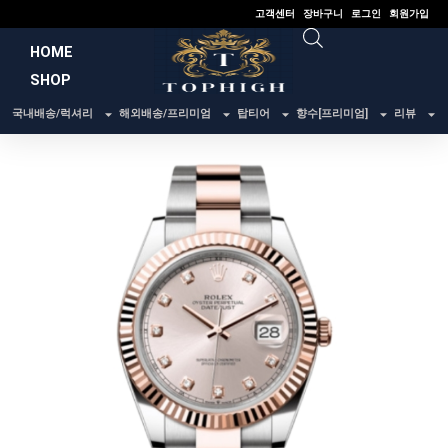
콘
고객센터
장바구니
로그인
회원가입
텐
HOME
츠
SHOP
로
건
국내배송/럭셔리
해외배송/프리미엄
탑티어
향수[프리미엄]
리뷰
너
뛰
기