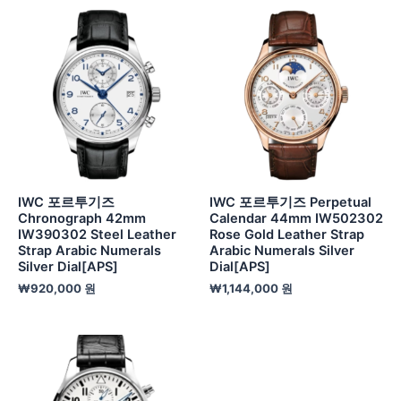
IWC 포르투기즈
IWC 포르투기즈 Perpetual
Chronograph 42mm
Calendar 44mm IW502302
IW390302 Steel Leather
Rose Gold Leather Strap
Strap Arabic Numerals
Arabic Numerals Silver
Silver Dial[APS]
Dial[APS]
₩
920,000
원
₩
1,144,000
원