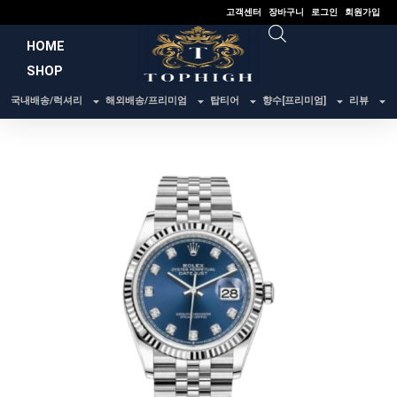
콘
고객센터
장바구니
로그인
회원가입
텐
HOME
츠
SHOP
로
건
국내배송/럭셔리
해외배송/프리미엄
탑티어
향수[프리미엄]
리뷰
너
뛰
기