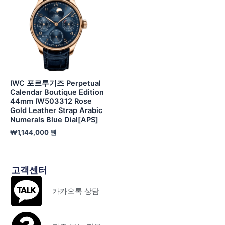
IWC 포르투기즈 Perpetual
Calendar Boutique Edition
44mm IW503312 Rose
Gold Leather Strap Arabic
Numerals Blue Dial[APS]
₩
1,144,000
원
고객센터
카카오톡 상담