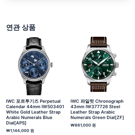
연관 상품
IWC 포르투기즈 Perpetual
IWC 파일럿 Chronograph
Calendar 44mm IW503401
43mm IW377726 Steel
White Gold Leather Strap
Leather Strap Arabic
Arabic Numerals Blue
Numerals Green Dial[ZF]
Dial[APS]
₩
861,000
원
₩
1,144,000
원