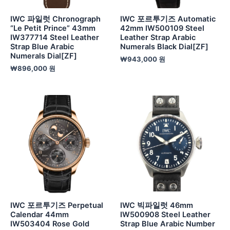
IWC 파일럿 Chronograph
IWC 포르투기즈 Automatic
“Le Petit Prince” 43mm
42mm IW500109 Steel
IW377714 Steel Leather
Leather Strap Arabic
Strap Blue Arabic
Numerals Black Dial[ZF]
Numerals Dial[ZF]
₩
943,000
원
₩
896,000
원
IWC 포르투기즈 Perpetual
IWC 빅파일럿 46mm
Calendar 44mm
IW500908 Steel Leather
IW503404 Rose Gold
Strap Blue Arabic Number