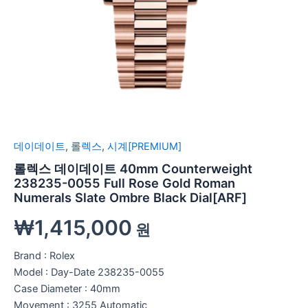
데이데이트
,
롤렉스
,
시계[PREMIUM]
롤렉스 데이데이트 40mm Counterweight
238235-0055 Full Rose Gold Roman
Numerals Slate Ombre Black Dial[ARF]
₩
1,415,000
원
Brand : Rolex
Model : Day-Date 238235-0055
Case Diameter : 40mm
Movement : 3255 Automatic