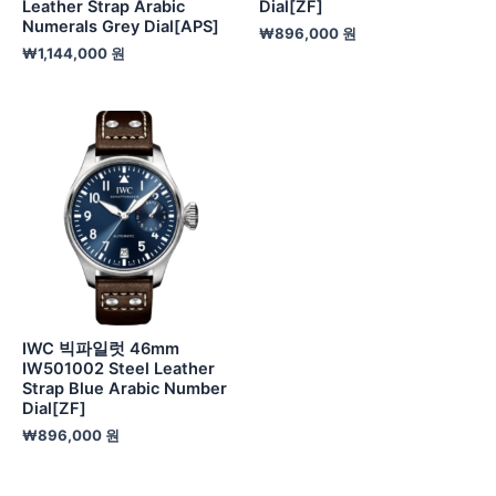
Leather Strap Arabic
Dial[ZF]
Numerals Grey Dial[APS]
₩
896,000
원
₩
1,144,000
원
IWC 빅파일럿 46mm
IW501002 Steel Leather
Strap Blue Arabic Number
Dial[ZF]
₩
896,000
원