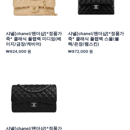
샤넬[chanel/팬더샵]*정품가
샤넬[chanel/팬더샵]*정품가
죽* 클래식 플랩백 미디엄(베
죽* 클래식 플랩백 스몰(블
이지/금장/캐비어)
랙/은장/램스킨)
₩
924,000
원
₩
872,000
원
샤넬[chanel/팬더샵]*정품가