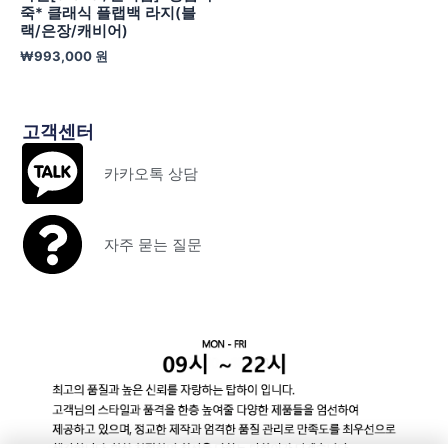
죽* 클래식 플랩백 라지(블
랙/은장/캐비어)
₩
993,000
원
고객센터
카카오톡 상담
자주 묻는 질문