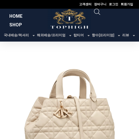
콘
고객센터
장바구니
로그인
회원가입
텐
HOME
츠
SHOP
로
건
국내배송/럭셔리
해외배송/프리미엄
탑티어
향수[프리미엄]
리뷰
너
뛰
기