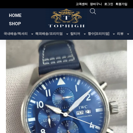
콘
고객센터
장바구니
로그인
회원가입
텐
HOME
츠
SHOP
로
건
국내배송/럭셔리
해외배송/프리미엄
탑티어
향수[프리미엄]
리뷰
너
뛰
기