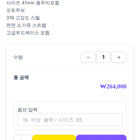
사이즈 41mm 용두미포함
오토무브
316 고강도 스틸
천연 소가죽 스트랩
고급우드케이스 포함
−
+
수량
총 금액
₩
264,000
옵션 입력