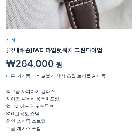
시계
[국내배송]IWC 파일럿워치 그린다이얼
₩
264,000
원
다른 저가품과 비교불가 상상 초월 트리플 A 제품
최고급 사파이어 글라스
사이즈 43mm 용두미포함
업그레이드된 오토무브
316 고강도 스틸
천연 소가죽 스트랩
고급 케이스 포함