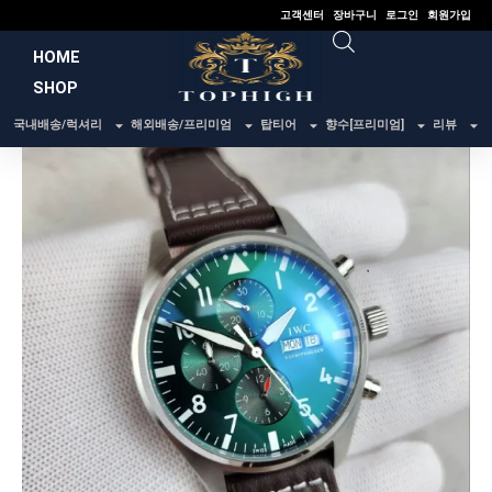
콘
고객센터
장바구니
로그인
회원가입
텐
HOME
츠
SHOP
로
건
국내배송/럭셔리
해외배송/프리미엄
탑티어
향수[프리미엄]
리뷰
너
뛰
기