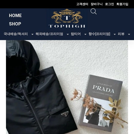
콘
고객센터
장바구니
로그인
회원가입
텐
HOME
츠
SHOP
로
건
국내배송/럭셔리
해외배송/프리미엄
탑티어
향수[프리미엄]
리뷰
너
뛰
기