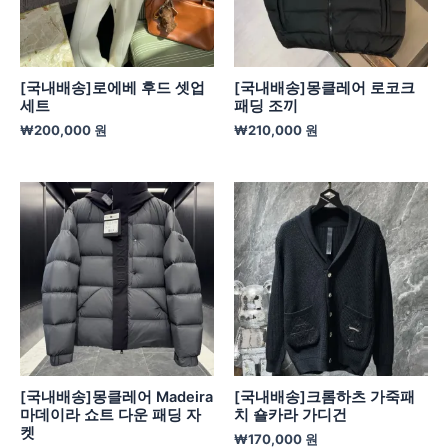
[국내배송]로에베 후드 셋업
[국내배송]몽클레어 로코크
세트
패딩 조끼
₩
200,000
원
₩
210,000
원
[국내배송]몽클레어 Madeira
[국내배송]크롬하츠 가죽패
마데이라 쇼트 다운 패딩 자
치 숄카라 가디건
켓
₩
170,000
원