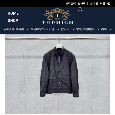
콘
고객센터
장바구니
로그인
회원가입
텐
HOME
츠
SHOP
로
건
국내배송/럭셔리
해외배송/프리미엄
탑티어
향수[프리미엄]
리뷰
너
뛰
기