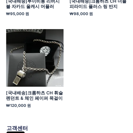
[국내배송]루이비통 리버시
[국내배송]크롬하츠 CH 더블
블 자카드 울캐시 머플러
피라미드 플러스 링 반지
₩
95,000
원
₩
98,000
원
[국내배송]크롬하츠 CH 휘슬
펜던트 & 체인 페이퍼 목걸이
₩
120,000
원
고객센터