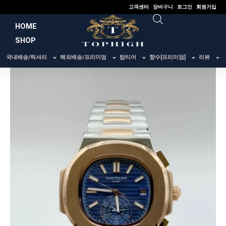
콘
고객센터
장바구니
로그인
회원가입
텐
HOME
츠
SHOP
로
건
국내배송/럭셔리
해외배송/프리미엄
탑티어
향수[프리미엄]
리뷰
너
뛰
기