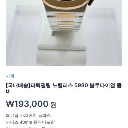
시계
[국내배송]파텍필립 노틸러스 5980 블루다이얼 콤
비
₩
193,000
원
최고급 사파이어 글라스
사이즈 40mm 용두미포함