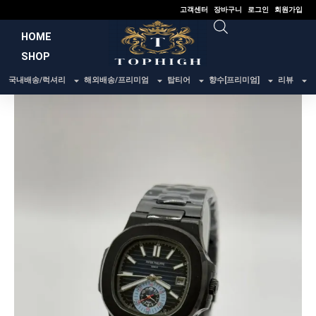
콘
고객센터
장바구니
로그인
회원가입
텐
HOME
츠
SHOP
로
건
국내배송/럭셔리
해외배송/프리미엄
탑티어
향수[프리미엄]
리뷰
너
뛰
기