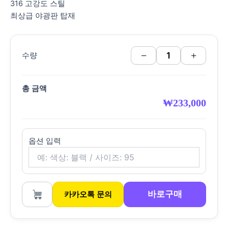
316 고강도 스틸
최상급 야광판 탑재
−
+
수량
총 금액
₩
233,000
옵션 입력
바로구매
카카오톡 문의