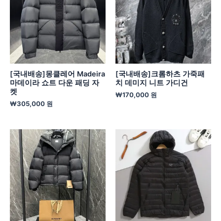
[국내배송]몽클레어 Madeira
[국내배송]크롬하츠 가죽패
마데이라 쇼트 다운 패딩 자
치 데미지 니트 가디건
켓
₩
170,000
원
₩
305,000
원