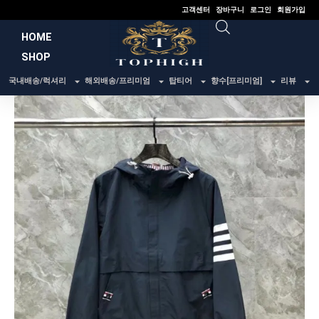
콘
고객센터
장바구니
로그인
회원가입
텐
HOME
츠
SHOP
로
건
국내배송/럭셔리
해외배송/프리미엄
탑티어
향수[프리미엄]
리뷰
너
뛰
기