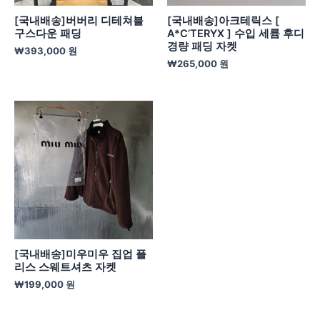
[국내배송]버버리 디테쳐블
[국내배송]아크테릭스 [
구스다운 패딩
A*C’TERYX ] 수입 세륨 후디
경량 패딩 자켓
₩
393,000
원
₩
265,000
원
[국내배송]미우미우 집업 플
리스 스웨트셔츠 자켓
₩
199,000
원