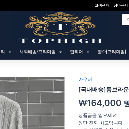
고객센터
장바구니
Pro
sea
셔리
해외배송/프리미엄
탑티어
향수[프리미엄]
아우터
[국내배송]톰브라운
₩
164,000
정품급을 입으세요
원단 진짜 최고입니다