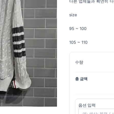
다른 업체들과 확연히 
size
95 ~ 100
105 ~ 110
수량
총 금액
옵션 입력