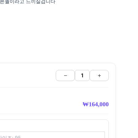
다른퀄이라고 느끼실겁니다
−
+
₩
164,000