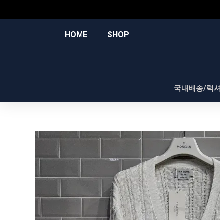
콘
텐
츠
HOME
SHOP
로
건
너
뛰
국내배송/럭
기