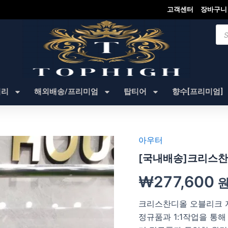
고객센터
장바구니
Pro
sea
셔리
해외배송/프리미엄
탑티어
향수[프리미엄]
아우터
[국내배송]크리스찬
₩
277,600
크리스찬디올 오블리크 
정규품과 1:1작업을 통해