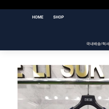
콘
텐
츠
HOME
SHOP
로
건
너
뛰
국내배송/럭
기