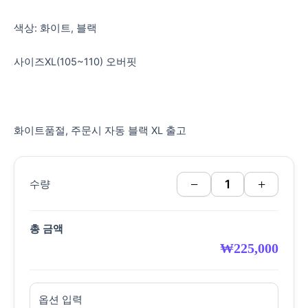
색상: 화이트, 블랙
사이즈XL(105~110) 오버핏
화이트품절, 주문시 자동 블랙 XL 출고
−
+
수량
총 금액
₩
225,000
옵션 입력