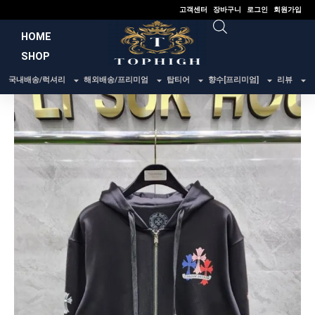
콘
고객센터
장바구니
로그인
회원가입
텐
HOME
츠
SHOP
로
건
국내배송/럭셔리
해외배송/프리미엄
탑티어
향수[프리미엄]
리뷰
너
뛰
기