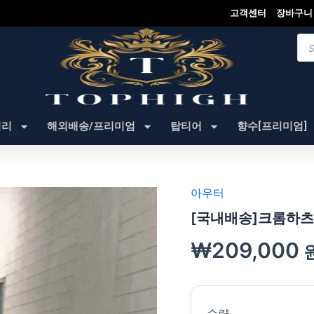
고객센터
장바구니
Pro
sea
셔리
해외배송/프리미엄
탑티어
향수[프리미엄]
아우터
[국내배송]크롬하츠
₩
209,000
수량