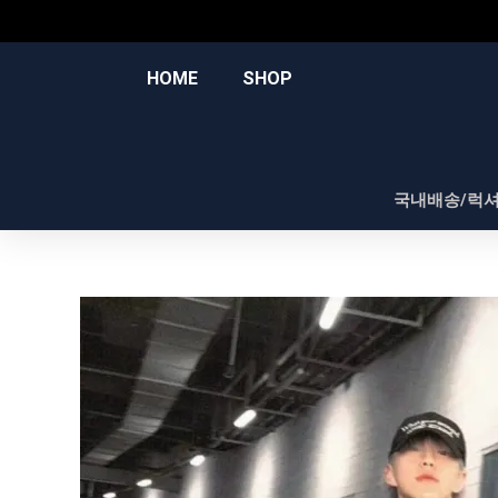
콘
텐
츠
HOME
SHOP
로
건
너
뛰
국내배송/럭
기